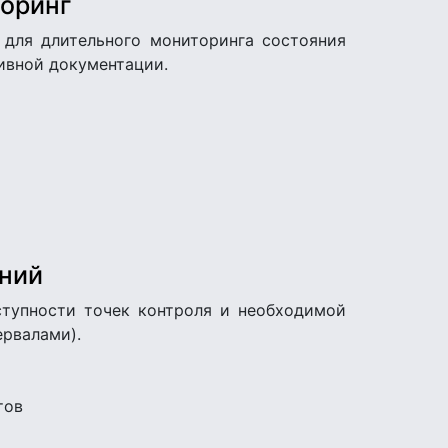
торинг
 для длительного мониторинга состояния
тивной документации.
ний
ступности точек контроля и необходимой
ервалами).
тов