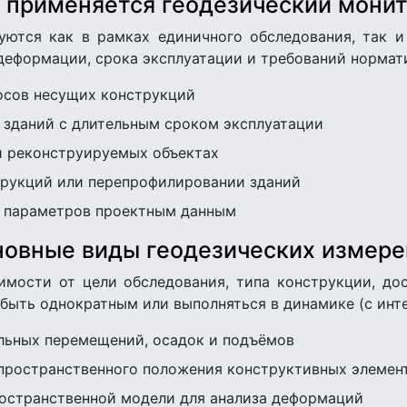
 применяется геодезический мони
уются как в рамках единичного обследования, так и
 деформации, срока эксплуатации и требований норма
осов несущих конструкций
 зданий с длительным сроком эксплуатации
и реконструируемых объектах
трукций или перепрофилировании зданий
х параметров проектным данным
новные виды геодезических измере
мости от цели обследования, типа конструкции, до
быть однократным или выполняться в динамике (с инт
льных перемещений, осадок и подъёмов
ространственного положения конструктивных элемен
остранственной модели для анализа деформаций